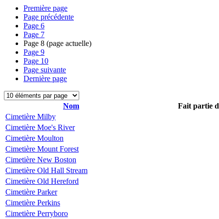
Première page
Page précédente
Page
6
Page
7
Page
8
(page actuelle)
Page
9
Page
10
Page suivante
Dernière page
Nom
Fait partie 
Cimetière Milby
Cimetière Moe's River
Cimetière Moulton
Cimetière Mount Forest
Cimetière New Boston
Cimetière Old Hall Stream
Cimetière Old Hereford
Cimetière Parker
Cimetière Perkins
Cimetière Perryboro