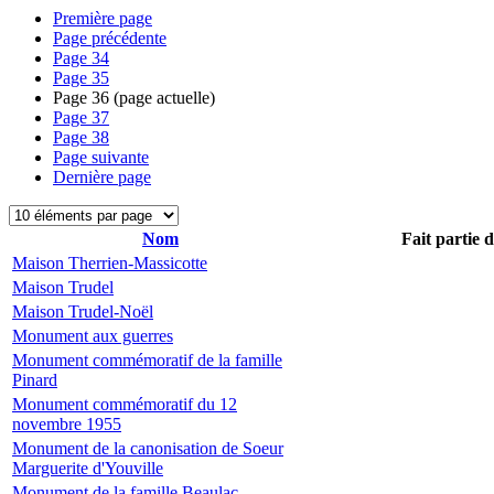
Première page
Page précédente
Page
34
Page
35
Page
36
(page actuelle)
Page
37
Page
38
Page suivante
Dernière page
Nom
Fait partie 
Maison Therrien-Massicotte
Maison Trudel
Maison Trudel-Noël
Monument aux guerres
Monument commémoratif de la famille
Pinard
Monument commémoratif du 12
novembre 1955
Monument de la canonisation de Soeur
Marguerite d'Youville
Monument de la famille Beaulac