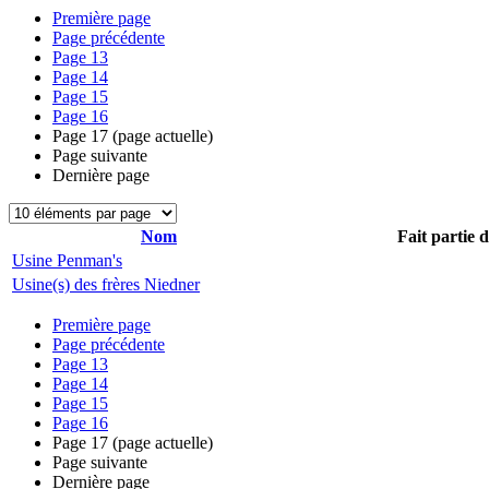
Première page
Page précédente
Page
13
Page
14
Page
15
Page
16
Page
17
(page actuelle)
Page suivante
Dernière page
Nom
Fait partie 
Usine Penman's
Usine(s) des frères Niedner
Première page
Page précédente
Page
13
Page
14
Page
15
Page
16
Page
17
(page actuelle)
Page suivante
Dernière page