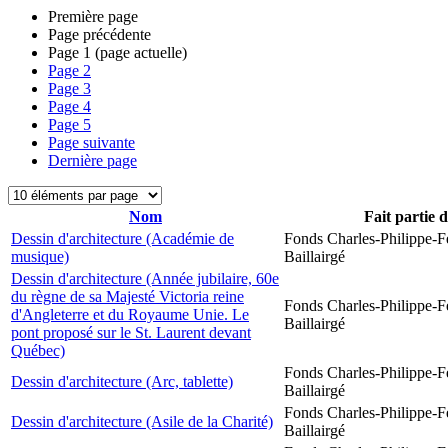
Première page
Page précédente
Page
1
(page actuelle)
Page
2
Page
3
Page
4
Page
5
Page suivante
Dernière page
Nom
Fait partie 
Dessin d'architecture (Académie de
Fonds Charles-Philippe-F
musique)
Baillairgé
Dessin d'architecture (Année jubilaire, 60e
du règne de sa Majesté Victoria reine
Fonds Charles-Philippe-F
d'Angleterre et du Royaume Unie. Le
Baillairgé
pont proposé sur le St. Laurent devant
Québec)
Fonds Charles-Philippe-F
Dessin d'architecture (Arc, tablette)
Baillairgé
Fonds Charles-Philippe-F
Dessin d'architecture (Asile de la Charité)
Baillairgé