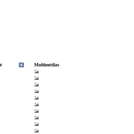
é
Multimédias