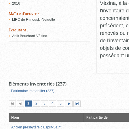
Vézina, à l
2016
l'inventaire
Maître d'oeuvre
:
concernaient
MRC de Rimouski-Neigette
précédent, c
Exécutant
:
rénovés ou m
Anik Bouchard-Vézina
de l'inventa
objets de co
possédant un
Éléments inventoriés (237)
Patrimoine immobilier (237)
Page
(page
Page
Page
Page
Page
1
Première
2
Page
3
4
5
Page
Dernière
actuelle)
page
précédente
suivante
page
Nom
Fait partie de
Ancien presbytère d'Esprit-Saint