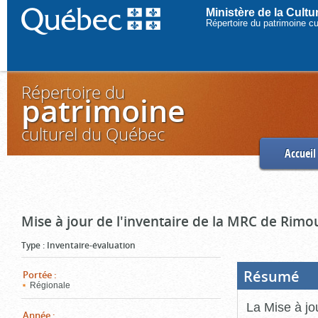
Ministère de la Cult
Répertoire du patrimoine c
Répertoire du
patrimoine
culturel du Québec
Accueil
Mise à jour de l'inventaire de la MRC de Rimo
Type
:
Inventaire-évaluation
Résumé
(Boi
Portée
:
ouve
Régionale
cliq
pou
La Mise à jo
ferm
Année
: