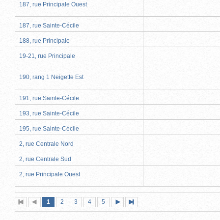
187, rue Principale Ouest
187, rue Sainte-Cécile
188, rue Principale
19-21, rue Principale
190, rang 1 Neigette Est
191, rue Sainte-Cécile
193, rue Sainte-Cécile
195, rue Sainte-Cécile
2, rue Centrale Nord
2, rue Centrale Sud
2, rue Principale Ouest
Page
(page
Page
Page
Page
Page
1
Première
2
Page
3
4
5
Page
Dernière
actuelle)
page
précédente
suivante
page