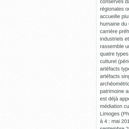
conservés da
régionales o
accueille plu
humaine du Q
carrière pré
industriels e
rassemble un
quatre types 
culturel (pér
artéfacts ty
artéfacts si
archéométriq
patrimoine a
est déjà app
médiation cu
Limoges (Pha
à 4 : mai 20
septembre 20