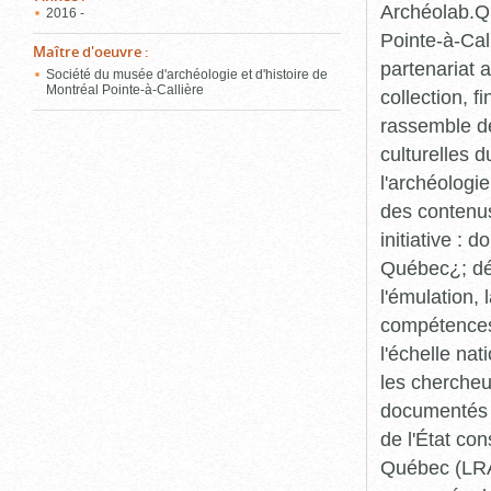
Archéolab.Qu
2016 -
Pointe-à-Call
Maître d'oeuvre
:
partenariat 
Société du musée d'archéologie et d'histoire de
Montréal Pointe-à-Callière
collection, 
rassemble de
culturelles d
l'archéologi
des contenus 
initiative :
Québec¿; dév
l'émulation,
compétences¿
l'échelle na
les chercheur
documentés p
de l'État co
Québec (LRAQ