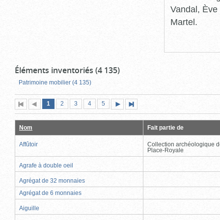
Vandal, Ève 
Martel.
Éléments inventoriés (4 135)
Patrimoine mobilier (4 135)
Page
(page
Page
Page
Page
Page
1
Première
2
Page
3
4
5
Page
Dernière
actuelle)
page
précédente
suivante
page
Nom
Fait partie de
Affûtoir
Collection archéologique d
Place-Royale
Agrafe à double oeil
Agrégat de 32 monnaies
Agrégat de 6 monnaies
Aiguille