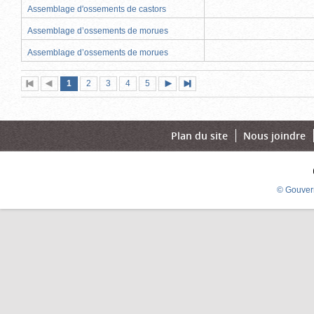
Assemblage d'ossements de castors
Assemblage d’ossements de morues
Assemblage d’ossements de morues
Page
(page
Page
Page
Page
Page
1
Première
2
Page
3
4
5
Page
Dernière
actuelle)
page
précédente
suivante
page
Plan du site
Nous joindre
© Gouver