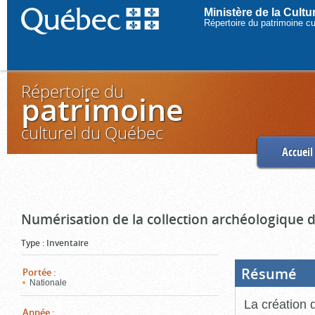
Ministère de la Cult
Répertoire du patrimoine c
Répertoire du
patrimoine
culturel du Québec
Accueil
Numérisation de la collection archéologique 
Type
:
Inventaire
Résumé
(Boi
Portée
:
ouve
Nationale
cliq
pou
La création 
ferm
Année
: