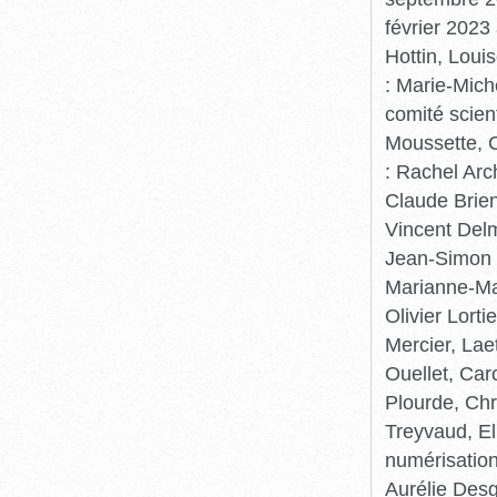
février 2023
Hottin, Loui
: Marie-Mic
comité scient
Moussette, C
: Rachel Arc
Claude Brie
Vincent Delm
Jean-Simon 
Marianne-Mar
Olivier Lort
Mercier, Lae
Ouellet, Car
Plourde, Chr
Treyvaud, El
numérisation
Aurélie Desg