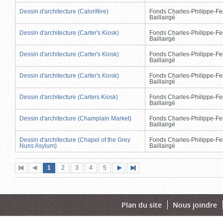
Dessin d'architecture (Calorifère)
Fonds Charles-Philippe-Fe
Baillairgé
Dessin d'architecture (Carter's Kiosk)
Fonds Charles-Philippe-Fe
Baillairgé
Dessin d'architecture (Carter's Kiosk)
Fonds Charles-Philippe-Fe
Baillairgé
Dessin d'architecture (Carter's Kiosk)
Fonds Charles-Philippe-Fe
Baillairgé
Dessin d'architecture (Carters Kiosk)
Fonds Charles-Philippe-Fe
Baillairgé
Dessin d'architecture (Champlain Market)
Fonds Charles-Philippe-Fe
Baillairgé
Dessin d'architecture (Chapel of the Grey
Fonds Charles-Philippe-Fe
Nuns Asylum)
Baillairgé
Page
(page
Page
Page
Page
Page
1
Première
2
Page
3
4
5
Page
Dernière
actuelle)
page
précédente
suivante
page
Plan du site
Nous joindre