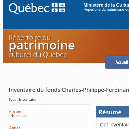
Ministère de la Cult
Répertoire du patrimoine c
Répertoire du
patrimoine
culturel du Québec
Accueil
Inventaire du fonds Charles-Philippe-Ferdinan
Type
:
Inventaire
Résumé
(Boi
Portée
:
ouve
Nationale
cliq
pou
Cet inventai
ferm
Année
: