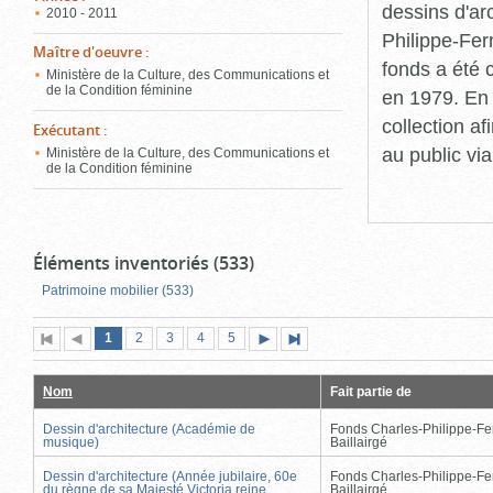
dessins d'ar
2010 - 2011
Philippe-Fer
Maître d'oeuvre
:
fonds a été c
Ministère de la Culture, des Communications et
de la Condition féminine
en 1979. En 
collection a
Exécutant
:
au public vi
Ministère de la Culture, des Communications et
de la Condition féminine
Éléments inventoriés (533)
Patrimoine mobilier (533)
Page
(page
Page
Page
Page
Page
1
Première
2
Page
3
4
5
Page
Dernière
actuelle)
page
précédente
suivante
page
Nom
Fait partie de
Dessin d'architecture (Académie de
Fonds Charles-Philippe-Fe
musique)
Baillairgé
Dessin d'architecture (Année jubilaire, 60e
Fonds Charles-Philippe-Fe
du règne de sa Majesté Victoria reine
Baillairgé