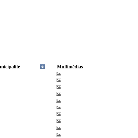
nicipalité
Multimédias