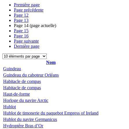
Première page
Page précédente
Page
12
Page
13
Page
14
(page actuelle)
Page
15
Page
16
Page suivante
Dernière page
Nom
Guindeau
Guindeau du caboteur Orléans
Habitacle de compas
Habitacle de compas
Haut-de-forme
Horloge du navire Arctic
Hublot
Hublot de timonerie du paquebot Empress of Ireland
Hublot du navire Germanicus
Hydroptère Bras d’Or