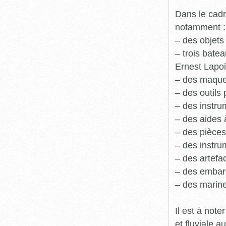
Dans le cadr
notamment :
– des objets
– trois batea
Ernest Lapoi
– des maque
– des outils 
– des instru
– des aides 
– des pièces
– des instru
– des artefa
– des embarc
– des marine
Il est à not
et fluviale 