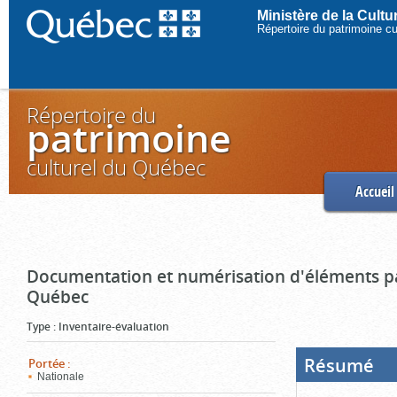
Ministère de la Cult
Répertoire du patrimoine c
Répertoire du
patrimoine
culturel du Québec
Accueil
Documentation et numérisation d'éléments pa
Québec
Type
:
Inventaire-évaluation
Résumé
(Boi
Portée
:
ouve
Nationale
cliq