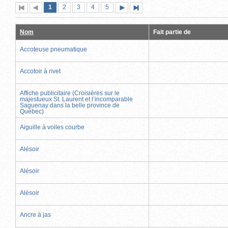
Page
(page
Page
Page
Page
Page
1
Première
2
Page
3
4
5
Page
Dernière
actuelle)
page
précédente
suivante
page
Nom
Fait partie de
Accoteuse pneumatique
Accotoir à rivet
Affiche publicitaire (Croisières sur le
majestueux St. Laurent et l’incomparable
Saguenay dans la belle province de
Québec)
Aiguille à voiles courbe
Alésoir
Alésoir
Alésoir
Ancre à jas