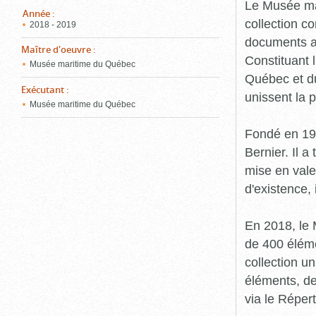
pou
Le Musée ma
ferm
Année
:
collection c
2018 - 2019
documents an
Maître d'oeuvre
:
Constituant 
Musée maritime du Québec
Québec et du
Exécutant
:
unissent la 
Musée maritime du Québec
Fondé en 19
Bernier. Il a
mise en vale
d'existence,
En 2018, le
de 400 éléme
collection u
éléments, de
via le Réper