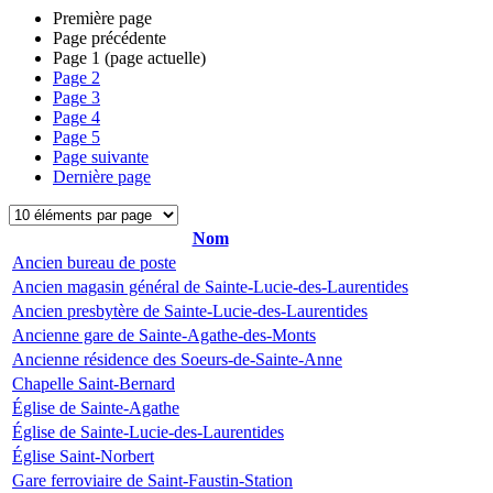
Première page
Page précédente
Page
1
(page actuelle)
Page
2
Page
3
Page
4
Page
5
Page suivante
Dernière page
Nom
Ancien bureau de poste
Ancien magasin général de Sainte-Lucie-des-Laurentides
Ancien presbytère de Sainte-Lucie-des-Laurentides
Ancienne gare de Sainte-Agathe-des-Monts
Ancienne résidence des Soeurs-de-Sainte-Anne
Chapelle Saint-Bernard
Église de Sainte-Agathe
Église de Sainte-Lucie-des-Laurentides
Église Saint-Norbert
Gare ferroviaire de Saint-Faustin-Station