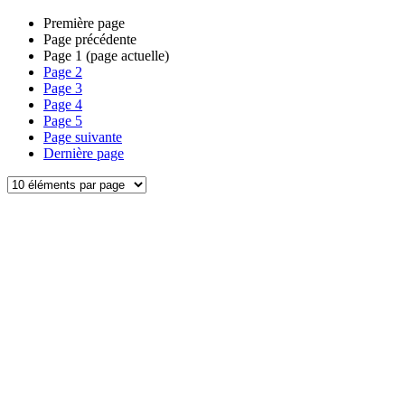
Première page
Page précédente
Page
1
(page actuelle)
Page
2
Page
3
Page
4
Page
5
Page suivante
Dernière page