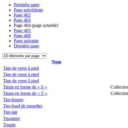
Première page
Page précédente
Page
402
Page
403
Page
404
(page actuelle)
Page
405
Page
406
Page suivante
Dernière page
Nom
Tige de verre à pied
Tige de verre à pied
Tige de verre à pied
Tirant en forme de « S »
Collectio
Tirant en forme de « T »
Collectio
Tire-bourre
Tire-fond de tonnelier
Tire-lait
Tisonnier
Toupie