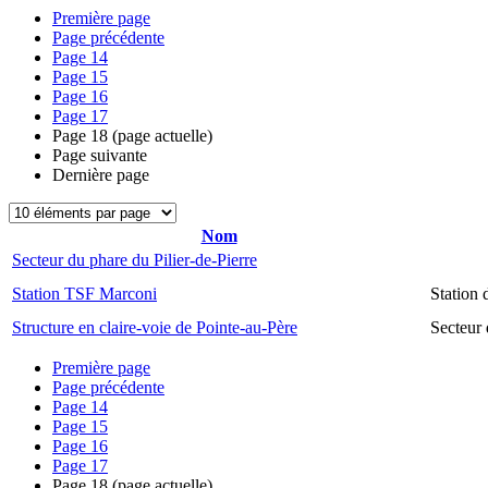
Première page
Page précédente
Page
14
Page
15
Page
16
Page
17
Page
18
(page actuelle)
Page suivante
Dernière page
Nom
Secteur du phare du Pilier-de-Pierre
Station TSF Marconi
Station
Structure en claire-voie de Pointe-au-Père
Secteur 
Première page
Page précédente
Page
14
Page
15
Page
16
Page
17
Page
18
(page actuelle)