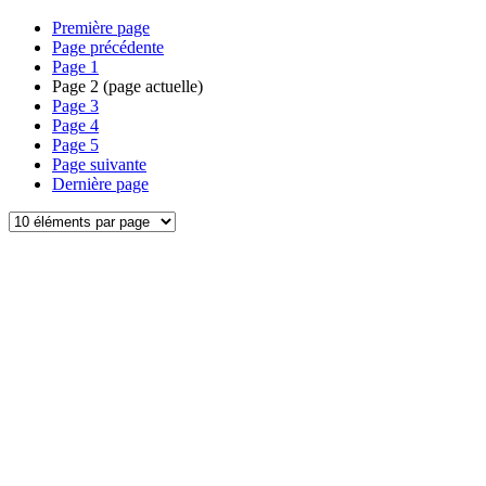
Première page
Page précédente
Page
1
Page
2
(page actuelle)
Page
3
Page
4
Page
5
Page suivante
Dernière page