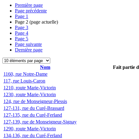
Première page
Page précédente
Page
1
Page
2
(page actuelle)
Page
3
Page
4
Page
5
Page suivante
Dernière page
Nom
Fait partie 
1160, rue Notre-Dame
117, rue Louis-Caron
1210, route Marie-Victorin
1230, route Marie-Victorin
124, rue de Monseigneur-Plessis
127-131, rue du Curé-Brassard
127-135, rue du Curé-Ferland
127-139, rue de Monseigneur-Signay
1290, route Marie-Victorin
134-136, rue du Curé-Ferland