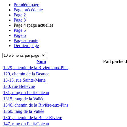
Première page
Page précédente
Page
2
Page
3
Page
4
(page actuelle)
Page
5
Page
6
Page suivante
Dernière page
Nom
Fait partie 
1229, chemin de la Rivière-aux-Pins
129, chemin de la Beauce
13-15, rue Sainte-Marie
130, rue Bellevue
131, rang du Petit-Coteau
1315, rang de la Vallée
1346, chemin de la Rivière-aux-Pins
1360, rang de la Vallée
1361, chemin de la Belle-Rivière
147, rang du Petit-Coteau