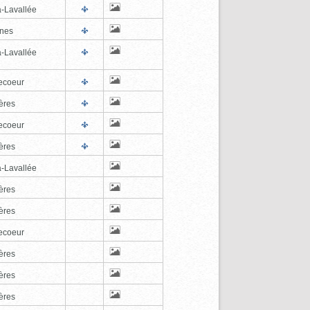
a-Lavallée
nes
a-Lavallée
ecoeur
ères
ecoeur
ères
a-Lavallée
ères
ères
ecoeur
ères
ères
ères