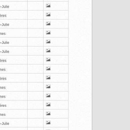
-Julie
ères
-Julie
nes
-Julie
-Julie
ères
nes
ères
nes
nes
ères
nes
-Julie