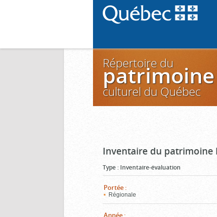
Répertoire du
patrimoine
culturel du Québec
Inventaire du patrimoine 
Type
:
Inventaire-évaluation
Portée
:
Régionale
Année
: