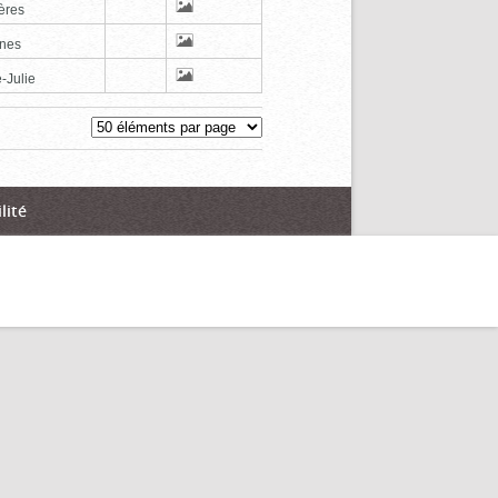
ères
nes
-Julie
lité