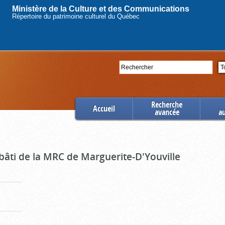
Ministère de la Culture et des Communications
Répertoire du patrimoine culturel du Québec
Rechercher
Se
Recherche
Accueil
avancée
a
bâti de la MRC de Marguerite-D'Youville