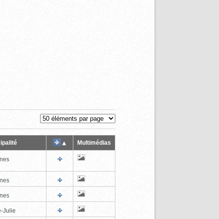
ipalité
Multimédias
nes
nes
nes
-Julie