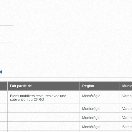
Page
Dernière
nte
page
Fait partie de
Région
Munic
Biens mobiliers restaurés avec une
Montérégie
Varen
subvention du CPRQ
Montérégie
Varen
Montérégie
Varen
Montérégie
Sainte