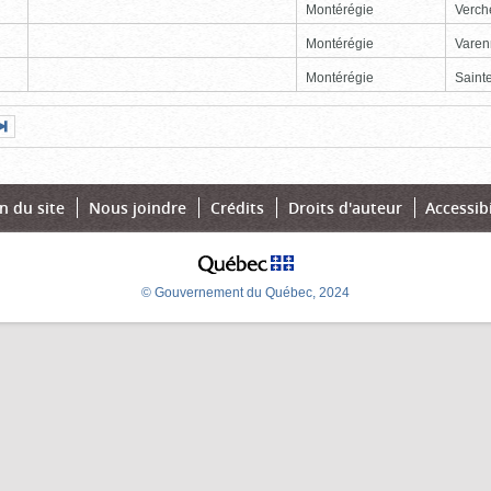
Montérégie
Verch
Montérégie
Varen
Montérégie
Sainte
Page
Dernière
nte
page
n du site
Nous joindre
Crédits
Droits d'auteur
Accessibi
© Gouvernement du Québec, 2024