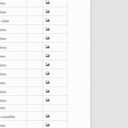
nes
ères
-Julie
ères
ères
ères
nes
ères
ères
nes
ères
ères
nes
a-Lavallée
nes