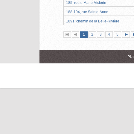
185, route Marie-Victorin
188-194, rue Sainte-Anne
1891, chemin de la Belle-Rivière
Page
(page
Page
Page
Page
Page
1
Première
2
Page
3
4
5
actuelle)
page
précédente
suiva
Pla