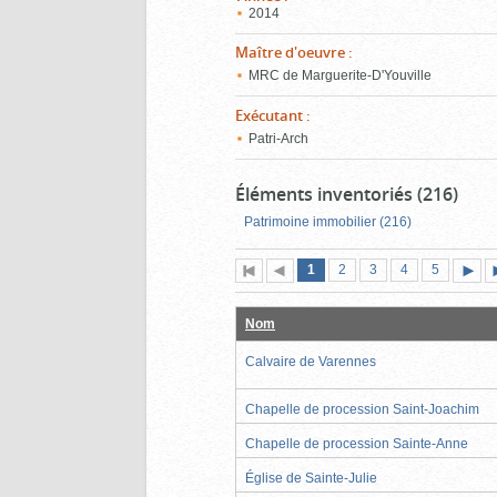
2014
Maître d'oeuvre
:
MRC de Marguerite-D'Youville
Exécutant
:
Patri-Arch
Éléments inventoriés (216)
Patrimoine immobilier (216)
Page
(page
Page
Page
Page
Page
1
Première
2
Page
3
4
5
actuelle)
page
précédente
suiva
Nom
Calvaire de Varennes
Chapelle de procession Saint-Joachim
Chapelle de procession Sainte-Anne
Église de Sainte-Julie