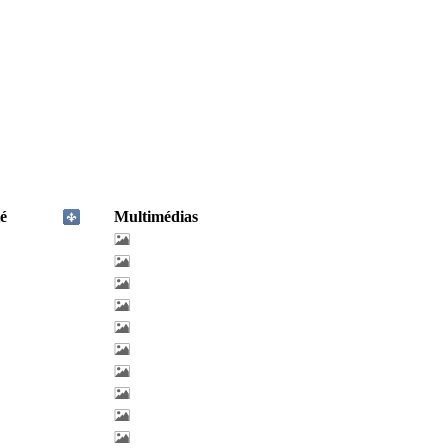
é
Multimédias