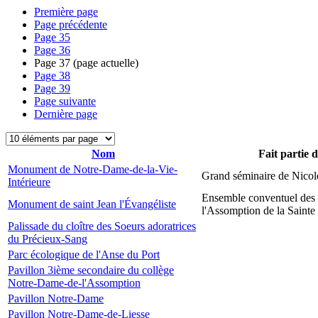
Première page
Page précédente
Page
35
Page
36
Page
37
(page actuelle)
Page
38
Page
39
Page suivante
Dernière page
Nom
Fait partie 
Monument de Notre-Dame-de-la-Vie-
Grand séminaire de Nicol
Intérieure
Ensemble conventuel des
Monument de saint Jean l'Évangéliste
l'Assomption de la Sainte
Palissade du cloître des Soeurs adoratrices
du Précieux-Sang
Parc écologique de l'Anse du Port
Pavillon 3ième secondaire du collège
Notre-Dame-de-l'Assomption
Pavillon Notre-Dame
Pavillon Notre-Dame-de-Liesse