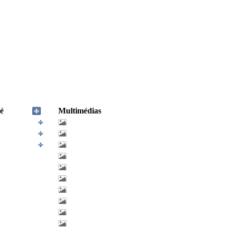
é
Multimédias