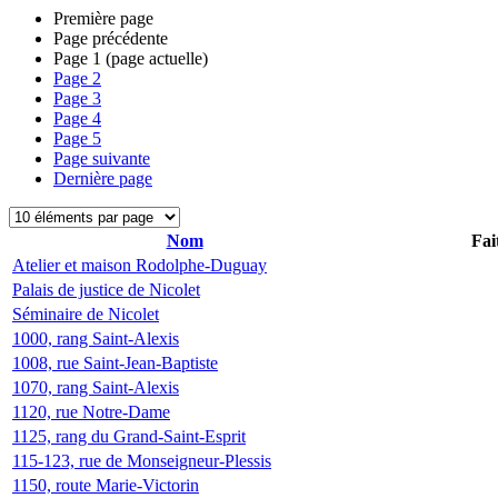
Première page
Page précédente
Page
1
(page actuelle)
Page
2
Page
3
Page
4
Page
5
Page suivante
Dernière page
Nom
Fai
Atelier et maison Rodolphe-Duguay
Palais de justice de Nicolet
Séminaire de Nicolet
1000, rang Saint-Alexis
1008, rue Saint-Jean-Baptiste
1070, rang Saint-Alexis
1120, rue Notre-Dame
1125, rang du Grand-Saint-Esprit
115-123, rue de Monseigneur-Plessis
1150, route Marie-Victorin