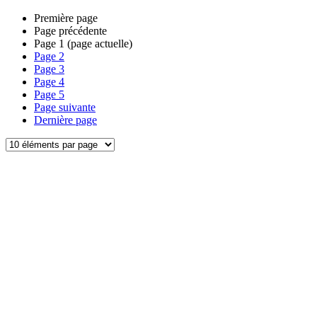
Première page
Page précédente
Page
1
(page actuelle)
Page
2
Page
3
Page
4
Page
5
Page suivante
Dernière page