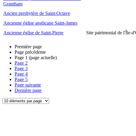
Grantham
Ancien presbytère de Saint-Octave
Ancienne église anglicane Saint-James
Ancienne église de Saint-Pierre
Site patrimonial de l'Île-d
Première page
Page précédente
Page
1
(page actuelle)
Page
2
Page
3
Page
4
Page
5
Page suivante
Dernière page