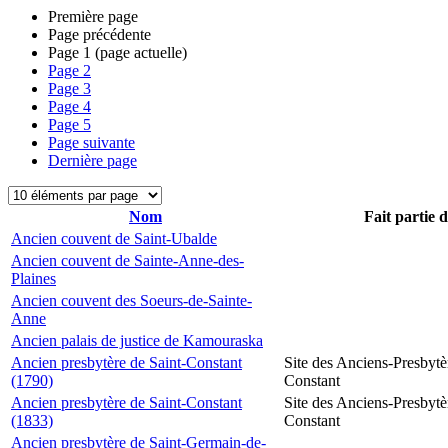
Première page
Page précédente
Page
1
(page actuelle)
Page
2
Page
3
Page
4
Page
5
Page suivante
Dernière page
Nom
Fait partie 
Ancien couvent de Saint-Ubalde
Ancien couvent de Sainte-Anne-des-
Plaines
Ancien couvent des Soeurs-de-Sainte-
Anne
Ancien palais de justice de Kamouraska
Ancien presbytère de Saint-Constant
Site des Anciens-Presbytè
(1790)
Constant
Ancien presbytère de Saint-Constant
Site des Anciens-Presbytè
(1833)
Constant
Ancien presbytère de Saint-Germain-de-