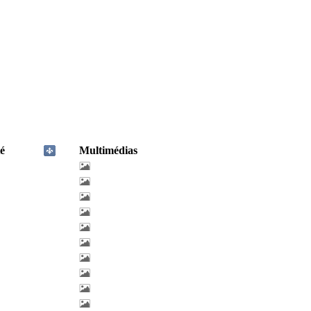
é
Multimédias