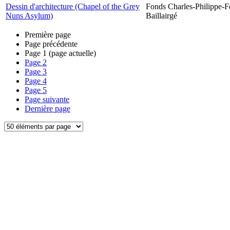
Dessin d'architecture (Chapel of the Grey
Fonds Charles-Philippe-F
Nuns Asylum)
Baillairgé
Première page
Page précédente
Page
1
(page actuelle)
Page
2
Page
3
Page
4
Page
5
Page suivante
Dernière page