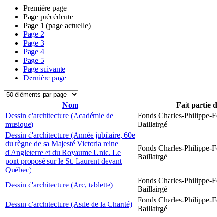
Première page
Page précédente
Page
1
(page actuelle)
Page
2
Page
3
Page
4
Page
5
Page suivante
Dernière page
Nom
Fait partie 
Dessin d'architecture (Académie de
Fonds Charles-Philippe-F
musique)
Baillairgé
Dessin d'architecture (Année jubilaire, 60e
du règne de sa Majesté Victoria reine
Fonds Charles-Philippe-F
d'Angleterre et du Royaume Unie. Le
Baillairgé
pont proposé sur le St. Laurent devant
Québec)
Fonds Charles-Philippe-F
Dessin d'architecture (Arc, tablette)
Baillairgé
Fonds Charles-Philippe-F
Dessin d'architecture (Asile de la Charité)
Baillairgé