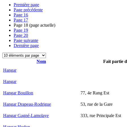
Première page
Page précédente
Page
16
Page
17
Page
18
(page actuelle)
Page
19
Page
20
Page suivante
Dernière page
Nom
Fait partie 
Hangar
Hangar
Hangar Bouillon
77, 4e Rang Est
Hangar Drapeau-Rodrigue
53, rue de la Gare
Hangar Gagné-Lamolaye
333, rue Principale Est
Hangar Hudon