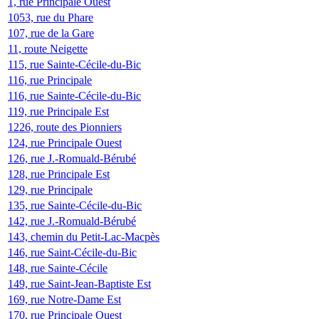
1, rue Principale Ouest
1053, rue du Phare
107, rue de la Gare
11, route Neigette
115, rue Sainte-Cécile-du-Bic
116, rue Principale
116, rue Sainte-Cécile-du-Bic
119, rue Principale Est
1226, route des Pionniers
124, rue Principale Ouest
126, rue J.-Romuald-Bérubé
128, rue Principale Est
129, rue Principale
135, rue Sainte-Cécile-du-Bic
142, rue J.-Romuald-Bérubé
143, chemin du Petit-Lac-Macpès
146, rue Saint-Cécile-du-Bic
148, rue Sainte-Cécile
149, rue Saint-Jean-Baptiste Est
169, rue Notre-Dame Est
170, rue Principale Ouest