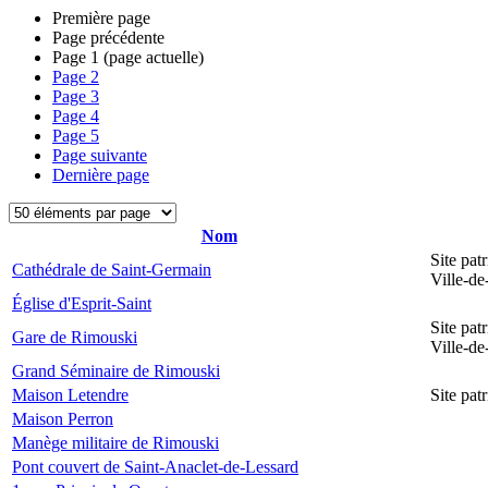
Première page
Page précédente
Page
1
(page actuelle)
Page
2
Page
3
Page
4
Page
5
Page suivante
Dernière page
Nom
Site pat
Cathédrale de Saint-Germain
Ville-d
Église d'Esprit-Saint
Site pat
Gare de Rimouski
Ville-d
Grand Séminaire de Rimouski
Maison Letendre
Site pa
Maison Perron
Manège militaire de Rimouski
Pont couvert de Saint-Anaclet-de-Lessard