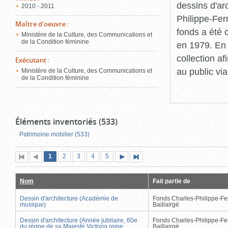
dessins d'ar
2010 - 2011
Philippe-Fer
Maître d'oeuvre
:
fonds a été c
Ministère de la Culture, des Communications et
de la Condition féminine
en 1979. En 
collection a
Exécutant
:
au public vi
Ministère de la Culture, des Communications et
de la Condition féminine
Éléments inventoriés (533)
Patrimoine mobilier (533)
Page
(page
Page
Page
Page
Page
1
Première
2
Page
3
4
5
Page
Dernière
actuelle)
page
précédente
suivante
page
Nom
Fait partie de
Dessin d'architecture (Académie de
Fonds Charles-Philippe-Fe
musique)
Baillairgé
Dessin d'architecture (Année jubilaire, 60e
Fonds Charles-Philippe-Fe
du règne de sa Majesté Victoria reine
Baillairgé