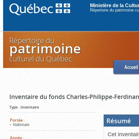
Ministère de la Cult
Répertoire du patrimoine c
Répertoire du
patrimoine
culturel du Québec
Accueil
Inventaire du fonds Charles-Philippe-Ferdinan
Type
:
Inventaire
Résumé
(Boi
Portée
:
ouve
Nationale
cliq
pou
Cet inventai
ferm
Année
: