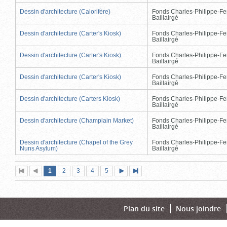
Dessin d'architecture (Calorifère)
Fonds Charles-Philippe-Fe
Baillairgé
Dessin d'architecture (Carter's Kiosk)
Fonds Charles-Philippe-Fe
Baillairgé
Dessin d'architecture (Carter's Kiosk)
Fonds Charles-Philippe-Fe
Baillairgé
Dessin d'architecture (Carter's Kiosk)
Fonds Charles-Philippe-Fe
Baillairgé
Dessin d'architecture (Carters Kiosk)
Fonds Charles-Philippe-Fe
Baillairgé
Dessin d'architecture (Champlain Market)
Fonds Charles-Philippe-Fe
Baillairgé
Dessin d'architecture (Chapel of the Grey
Fonds Charles-Philippe-Fe
Nuns Asylum)
Baillairgé
Page
(page
Page
Page
Page
Page
1
Première
2
Page
3
4
5
Page
Dernière
actuelle)
page
précédente
suivante
page
Plan du site
Nous joindre