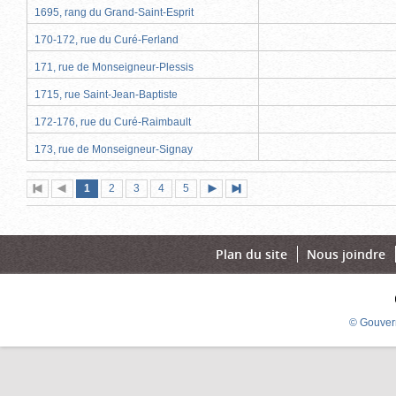
1695, rang du Grand-Saint-Esprit
170-172, rue du Curé-Ferland
171, rue de Monseigneur-Plessis
1715, rue Saint-Jean-Baptiste
172-176, rue du Curé-Raimbault
173, rue de Monseigneur-Signay
Page
(page
Page
Page
Page
Page
1
Première
2
Page
3
4
5
Page
Dernière
actuelle)
page
précédente
suivante
page
Plan du site
Nous joindre
© Gouver