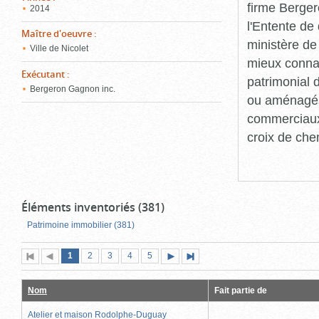
firme Berger
2014
l'Entente de 
Maître d'oeuvre
:
ministère de
Ville de Nicolet
mieux connaît
Exécutant
:
patrimonial d
Bergeron Gagnon inc.
ou aménagés 
commerciaux, 
croix de che
Éléments inventoriés (381)
Patrimoine immobilier (381)
Page
(page
Page
Page
Page
Page
1
Première
2
Page
3
4
5
Page
Dernière
actuelle)
page
précédente
suivante
page
Nom
Fait partie de
Atelier et maison Rodolphe-Duguay