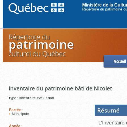
Ministère de la Cult
Répertoire du patrimoine c
Répertoire du
patrimoine
culturel du Québec
Accueil
Inventaire du patrimoine bâti de Nicolet
Type
:
Inventaire-évaluation
Résumé
(Boi
Portée
:
ouve
Municipale
cliq
pou
L'Inventaire 
ferm
Année
: