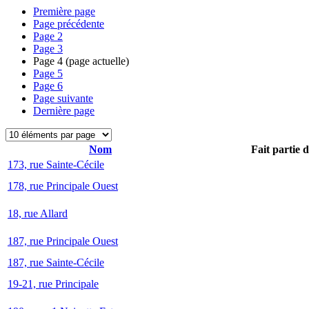
Première page
Page précédente
Page
2
Page
3
Page
4
(page actuelle)
Page
5
Page
6
Page suivante
Dernière page
Nom
Fait partie 
173, rue Sainte-Cécile
178, rue Principale Ouest
18, rue Allard
187, rue Principale Ouest
187, rue Sainte-Cécile
19-21, rue Principale