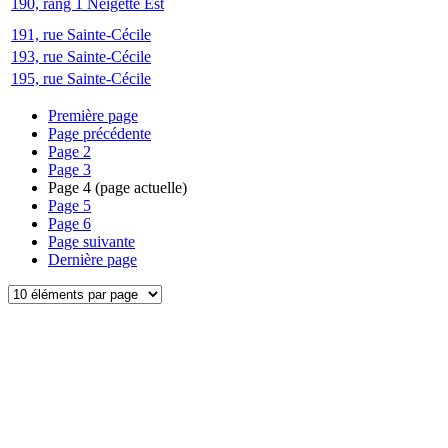
190, rang 1 Neigette Est
191, rue Sainte-Cécile
193, rue Sainte-Cécile
195, rue Sainte-Cécile
Première page
Page précédente
Page
2
Page
3
Page
4
(page actuelle)
Page
5
Page
6
Page suivante
Dernière page