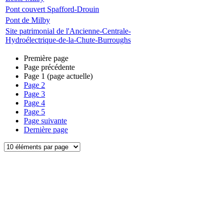
Pont couvert Spafford-Drouin
Pont de Milby
Site patrimonial de l'Ancienne-Centrale-
Hydroélectrique-de-la-Chute-Burroughs
Première page
Page précédente
Page
1
(page actuelle)
Page
2
Page
3
Page
4
Page
5
Page suivante
Dernière page