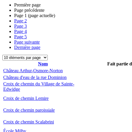
Première page
Page précédente
Page
1
(page actuelle)
Page
2
Page
3
Page
4
Page
5
Page suivante
Dernière page
Nom
Fait partie 
Château Arthur-Osmore-Norton
Château d'eau de la rue Dominion
Croix de chemin du Village de Sainte-
Edwidge
Croix de chemin Lemire
Croix de chemin paroissiale
Croix de chemin Scalabrini
École Milby