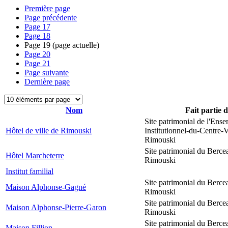
Première page
Page précédente
Page
17
Page
18
Page
19
(page actuelle)
Page
20
Page
21
Page suivante
Dernière page
Nom
Fait partie 
Site patrimonial de l'Ens
Hôtel de ville de Rimouski
Institutionnel-du-Centre-V
Rimouski
Site patrimonial du Berce
Hôtel Marcheterre
Rimouski
Institut familial
Site patrimonial du Berce
Maison Alphonse-Gagné
Rimouski
Site patrimonial du Berce
Maison Alphonse-Pierre-Garon
Rimouski
Site patrimonial du Berce
Maison Fillion