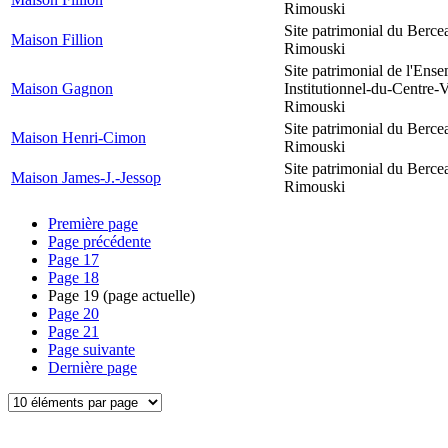
Rimouski
Site patrimonial du Berce
Maison Fillion
Rimouski
Site patrimonial de l'Ens
Maison Gagnon
Institutionnel-du-Centre-V
Rimouski
Site patrimonial du Berce
Maison Henri-Cimon
Rimouski
Site patrimonial du Berce
Maison James-J.-Jessop
Rimouski
Première page
Page précédente
Page
17
Page
18
Page
19
(page actuelle)
Page
20
Page
21
Page suivante
Dernière page