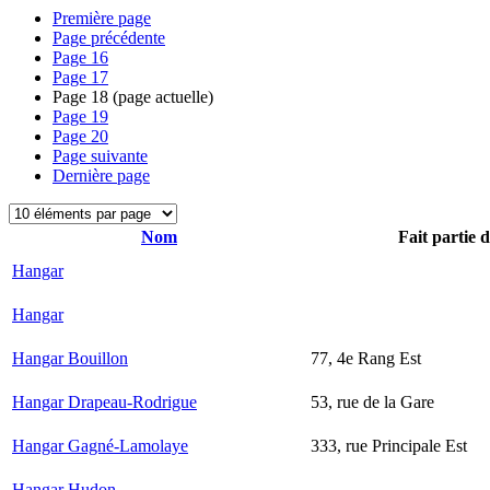
Première page
Page précédente
Page
16
Page
17
Page
18
(page actuelle)
Page
19
Page
20
Page suivante
Dernière page
Nom
Fait partie 
Hangar
Hangar
Hangar Bouillon
77, 4e Rang Est
Hangar Drapeau-Rodrigue
53, rue de la Gare
Hangar Gagné-Lamolaye
333, rue Principale Est
Hangar Hudon