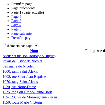
Première page
Page précédente
Page
1
(page actuelle)
Page
2
Page
3
Page
4
Page
5
Page suivante
Dernière page
Nom
Fait partie 
Atelier et maison Rodolphe-Duguay
Palais de justice de Nicolet
Séminaire de Nicolet
1000, rang Saint-Alexis
1008, rue Saint-Jean-Baptiste
1070, rang Saint-Alexis
1120, rue Notre-Dame
1125, rang du Grand-Saint-Esprit
115-123, rue de Monseigneur-Plessis
1150, route Marie-Victorin