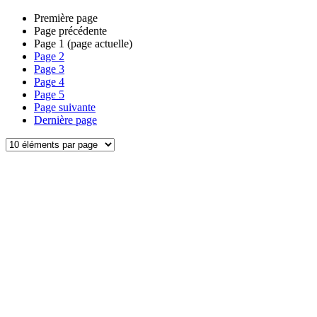
Première page
Page précédente
Page
1
(page actuelle)
Page
2
Page
3
Page
4
Page
5
Page suivante
Dernière page