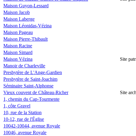
Maison Guyon-Lessard
Maison Jacob
Maison Laberge
Maison Léonidas-Vézina
Maison Pageau
Maison Pierre-Thibault
Maison Racine
Maison Simard
Maison Vézina
Site pa
Manoir de Charleville
Presbytère de L'Ange-Gardien
Presbytère de Saint-Joachim
Séminaire Saint-Alphonse
Vieux couvent de Château-Richer
Site ar
1, chemin du Cap-Tourmente
1, côte Gravel
10, rue de la Station
10-12, rue de l'Église
10042-10044, avenue Royale
10046, avenue Royale