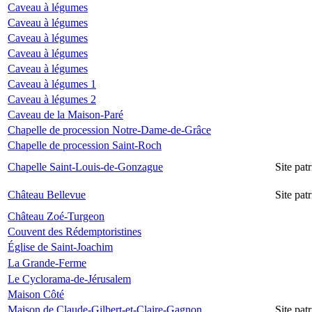
Caveau à légumes
Caveau à légumes
Caveau à légumes
Caveau à légumes
Caveau à légumes
Caveau à légumes 1
Caveau à légumes 2
Caveau de la Maison-Paré
Chapelle de procession Notre-Dame-de-Grâce
Chapelle de procession Saint-Roch
Chapelle Saint-Louis-de-Gonzague
Site pa
Château Bellevue
Site pa
Château Zoé-Turgeon
Couvent des Rédemptoristines
Église de Saint-Joachim
La Grande-Ferme
Le Cyclorama-de-Jérusalem
Maison Côté
Maison de Claude-Gilbert-et-Claire-Gagnon
Site pa