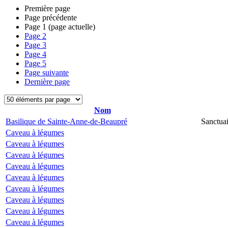
Première page
Page précédente
Page
1
(page actuelle)
Page
2
Page
3
Page
4
Page
5
Page suivante
Dernière page
Nom
Basilique de Sainte-Anne-de-Beaupré
Sanctua
Caveau à légumes
Caveau à légumes
Caveau à légumes
Caveau à légumes
Caveau à légumes
Caveau à légumes
Caveau à légumes
Caveau à légumes
Caveau à légumes