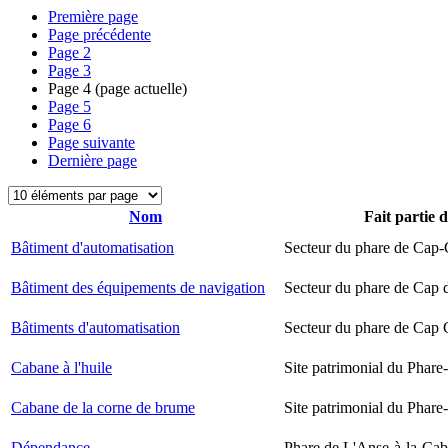
Première page
Page précédente
Page
2
Page
3
Page
4
(page actuelle)
Page
5
Page
6
Page suivante
Dernière page
Nom
Fait partie 
Bâtiment d'automatisation
Secteur du phare de Cap-
Bâtiment des équipements de navigation
Secteur du phare de Cap 
Bâtiments d'automatisation
Secteur du phare de Cap
Cabane à l'huile
Site patrimonial du Phare-
Cabane de la corne de brume
Site patrimonial du Phare-
Dépendance
Phare de L'Anse-à-la-Ca