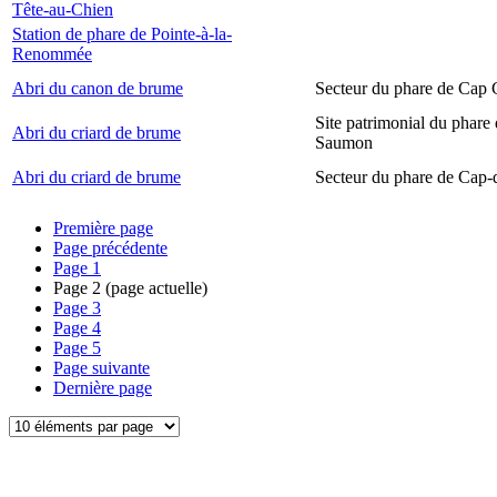
Tête-au-Chien
Station de phare de Pointe-à-la-
Renommée
Abri du canon de brume
Secteur du phare de Cap
Site patrimonial du phare
Abri du criard de brume
Saumon
Abri du criard de brume
Secteur du phare de Cap-
Première page
Page précédente
Page
1
Page
2
(page actuelle)
Page
3
Page
4
Page
5
Page suivante
Dernière page