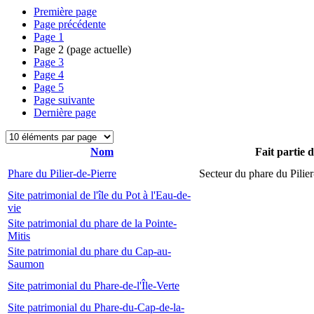
Première page
Page précédente
Page
1
Page
2
(page actuelle)
Page
3
Page
4
Page
5
Page suivante
Dernière page
Nom
Fait partie 
Phare du Pilier-de-Pierre
Secteur du phare du Pilier
Site patrimonial de l'île du Pot à l'Eau-de-
vie
Site patrimonial du phare de la Pointe-
Mitis
Site patrimonial du phare du Cap-au-
Saumon
Site patrimonial du Phare-de-l'Île-Verte
Site patrimonial du Phare-du-Cap-de-la-