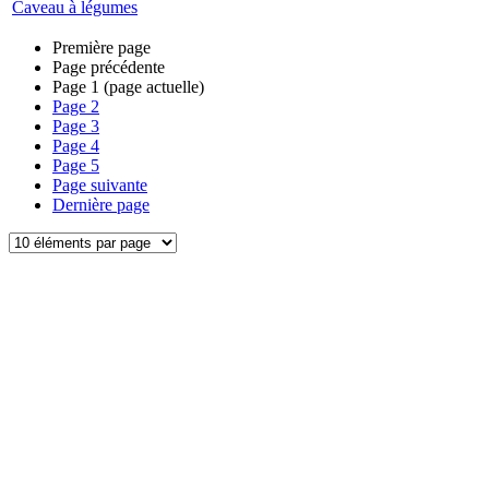
Caveau à légumes
Première page
Page précédente
Page
1
(page actuelle)
Page
2
Page
3
Page
4
Page
5
Page suivante
Dernière page