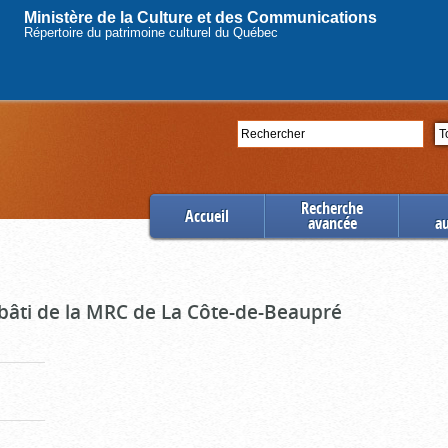
Ministère de la Culture et des Communications
Répertoire du patrimoine culturel du Québec
Rechercher
Se
Recherche
Accueil
avancée
a
 bâti de la MRC de La Côte-de-Beaupré