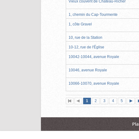
Vieux couvent de Château-Richer
1, chemin du Cap-Tourmente
1, côte Gravel
10, rue de la Station
10-12, rue de l'Église
10042-10044, avenue Royale
10046, avenue Royale
10066-10070, avenue Royale
Page
(page
Page
Page
Page
Page
1
Première
2
Page
3
4
5
actuelle)
page
précédente
suiva
Pla