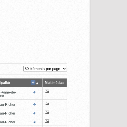
ipalité
Multimédias
e-Anne-de-
pré
au-Richer
au-Richer
au-Richer