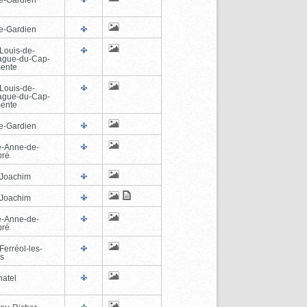
e-Gardien
-Louis-de-
ague-du-Cap-
ente
-Louis-de-
ague-du-Cap-
ente
e-Gardien
e-Anne-de-
pré
-Joachim
-Joachim
e-Anne-de-
pré
Ferréol-les-
s
hatel