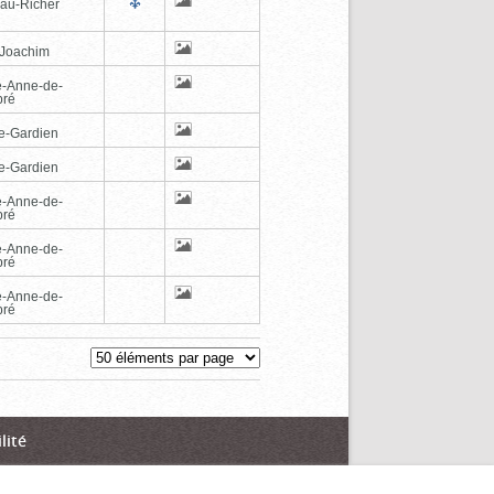
au-Richer
-Joachim
e-Anne-de-
pré
e-Gardien
e-Gardien
e-Anne-de-
pré
e-Anne-de-
pré
e-Anne-de-
pré
lité