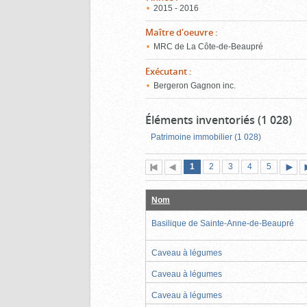
2015 - 2016
Maître d'oeuvre
:
MRC de La Côte-de-Beaupré
Exécutant
:
Bergeron Gagnon inc.
Éléments inventoriés (1 028)
Patrimoine immobilier (1 028)
Page
(page
Page
Page
Page
Page
1
Première
2
Page
3
4
5
actuelle)
page
précédente
suiva
Nom
Basilique de Sainte-Anne-de-Beaupré
Caveau à légumes
Caveau à légumes
Caveau à légumes