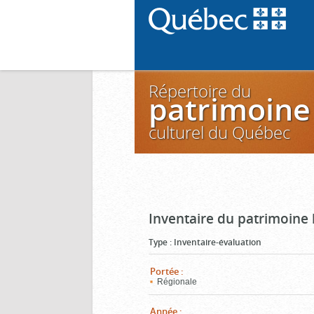
Répertoire du
patrimoine
culturel du Québec
Inventaire du patrimoine
Type
:
Inventaire-évaluation
Portée
:
Régionale
Année
: