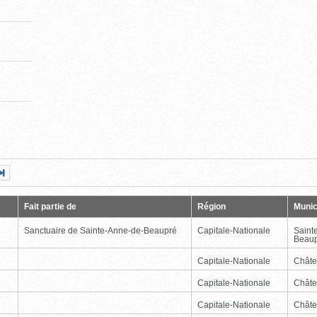
Page
Dernière
nte
page
Fait partie de
Région
Munic
Sanctuaire de Sainte-Anne-de-Beaupré
Capitale-Nationale
Saint
Beau
Capitale-Nationale
Châte
Capitale-Nationale
Châte
Capitale-Nationale
Châte