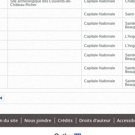
Site archéologique des Couvents-de-
Capitale-Nationale
Châte
Château-Richer
Capitale-Nationale
Saint
Capitale-Nationale
Saint
Beau
Capitale-Nationale
L'Ang
Capitale-Nationale
L'Ang
Capitale-Nationale
Saint
Beau
Capitale-Nationale
Saint
Beau
Capitale-Nationale
Saint
Beau
Page
Dernière
nte
page
n du site
Nous joindre
Crédits
Droits d'auteur
Accessibi