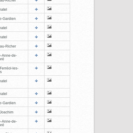
au-Richer
hatel
e-Gardien
hatel
hatel
au-Richer
e-Anne-de-
pré
Ferréol-les-
s
hatel
hatel
e-Gardien
-Joachim
e-Anne-de-
pré