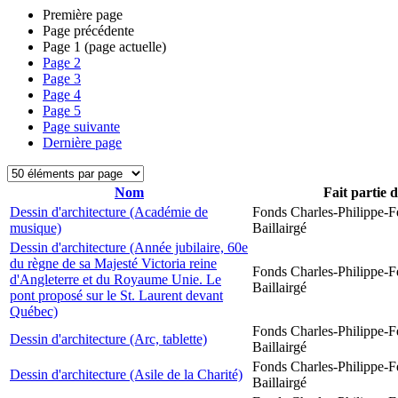
Première page
Page précédente
Page
1
(page actuelle)
Page
2
Page
3
Page
4
Page
5
Page suivante
Dernière page
Nom
Fait partie 
Dessin d'architecture (Académie de
Fonds Charles-Philippe-F
musique)
Baillairgé
Dessin d'architecture (Année jubilaire, 60e
du règne de sa Majesté Victoria reine
Fonds Charles-Philippe-F
d'Angleterre et du Royaume Unie. Le
Baillairgé
pont proposé sur le St. Laurent devant
Québec)
Fonds Charles-Philippe-F
Dessin d'architecture (Arc, tablette)
Baillairgé
Fonds Charles-Philippe-F
Dessin d'architecture (Asile de la Charité)
Baillairgé