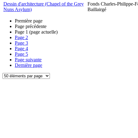
Dessin d'architecture (Chapel of the Grey
Fonds Charles-Philippe-F
Nuns Asylum)
Baillairgé
Première page
Page précédente
Page
1
(page actuelle)
Page
2
Page
3
Page
4
Page
5
Page suivante
Dernière page