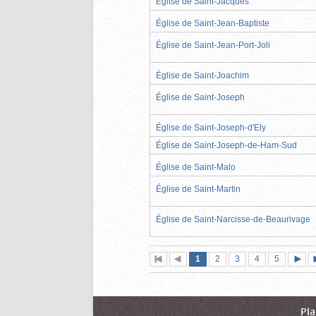
Église de Saint-Jacques
Église de Saint-Jean-Baptiste
Église de Saint-Jean-Port-Joli
Église de Saint-Joachim
Église de Saint-Joseph
Église de Saint-Joseph-d'Ely
Église de Saint-Joseph-de-Ham-Sud
Église de Saint-Malo
Église de Saint-Martin
Église de Saint-Narcisse-de-Beaurivage
Page
(page
Page
Page
Page
Page
1
Première
2
Page
3
4
5
actuelle)
page
précédente
suiva
Pla