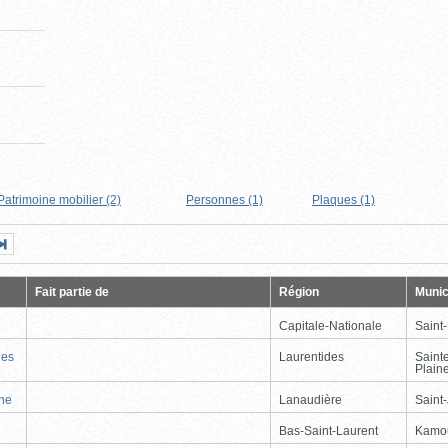
Patrimoine mobilier (2)
Personnes (1)
Plaques (1)
Page
Dernière
nte
page
Fait partie de
Région
Munic
Capitale-Nationale
Saint
nes
Laurentides
Saint
Plain
nne
Lanaudière
Saint
Bas-Saint-Laurent
Kamo