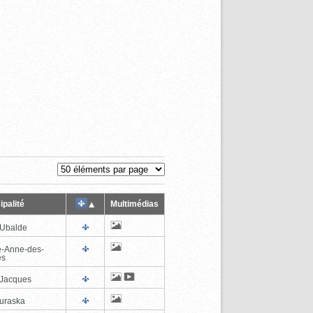
ipalité
Multimédias
-Ubalde
e-Anne-des-
es
-Jacques
uraska