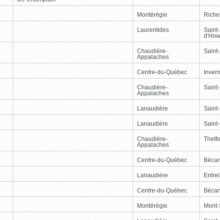
Montérégie
Riche
Laurentides
Saint
d'How
Chaudière-
Saint-
Appalaches
Centre-du-Québec
Inver
Chaudière-
Saint
Appalaches
Lanaudière
Saint
Lanaudière
Saint
Chaudière-
Thetf
Appalaches
Centre-du-Québec
Bécan
Lanaudière
Entre
Centre-du-Québec
Bécan
Montérégie
Mont-S