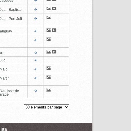
-Jacques
-Jean-Baptiste
Jean-Port-Joli
eauguay
rt
Sud
-Malo
Martin
-Narcisse-de-
ivage
lité