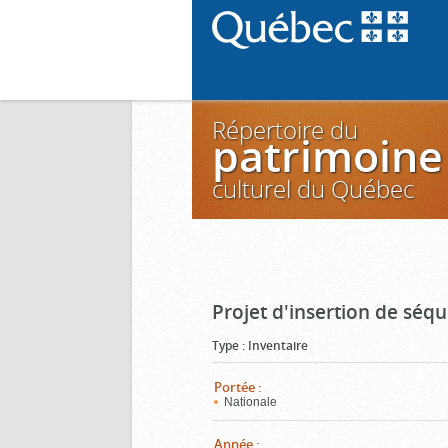
Répertoire du
patrimoine
culturel du Québec
Projet d'insertion de séq
Type
:
Inventaire
Portée
:
Nationale
Année
: