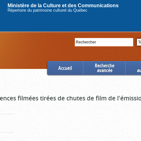
Ministère de la Culture et des Communications
Répertoire du patrimoine culturel du Québec
Rechercher
Se
Recherche
Accueil
avancée
a
uences filmées tirées de chutes de film de l'émiss