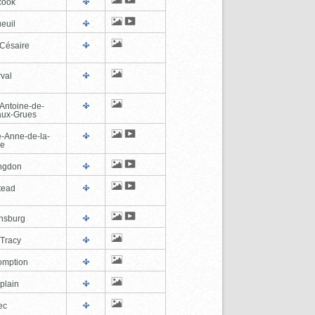
cook
euil
-Césaire
val
-Antoine-de-
-aux-Grues
e-Anne-de-la-
de
ngdon
tead
ghsburg
-Tracy
omption
plain
ec