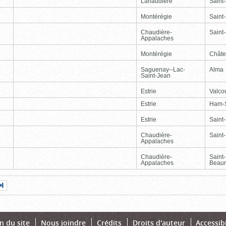
Lanaudière
Saint
Montérégie
Saint
Chaudière-
Saint-
Appalaches
Montérégie
Chât
Saguenay--Lac-
Alma
Saint-Jean
Estrie
Valcou
Estrie
Ham-
Estrie
Saint
Chaudière-
Saint-
Appalaches
Chaudière-
Saint
Appalaches
Beaur
Page
Dernière
nte
page
n du site
Nous joindre
Crédits
Droits d'auteur
Accessibi