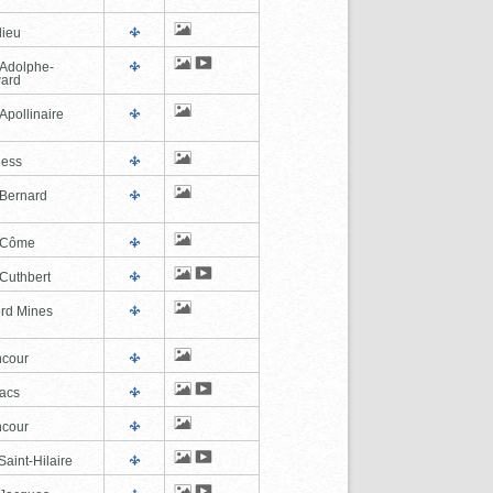
lieu
-Adolphe-
ard
Apollinaire
ness
-Bernard
-Côme
-Cuthbert
ord Mines
cour
lacs
cour
aint-Hilaire