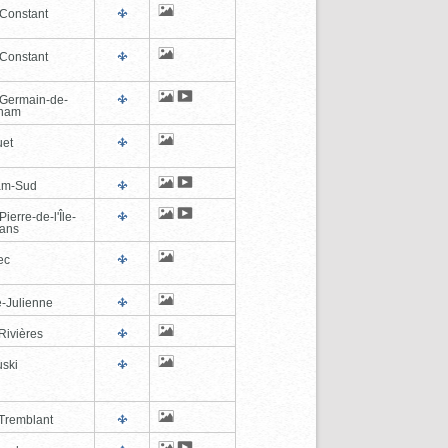
-Constant
-Constant
-Germain-de-
tham
et
am-Sud
Pierre-de-l'Île-
éans
ec
e-Julienne
Rivières
ski
Tremblant