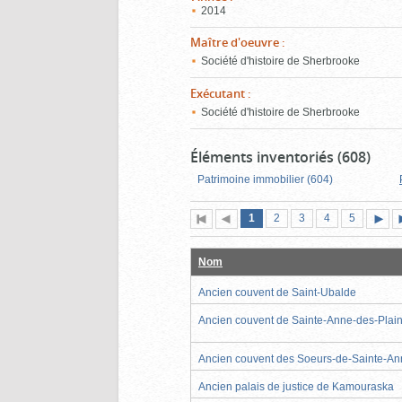
2014
Maître d'oeuvre
:
Société d'histoire de Sherbrooke
Exécutant
:
Société d'histoire de Sherbrooke
Éléments inventoriés (608)
Patrimoine immobilier (604)
Page
(page
Page
Page
Page
Page
1
Première
2
Page
3
4
5
actuelle)
page
précédente
suiva
Nom
Ancien couvent de Saint-Ubalde
Ancien couvent de Sainte-Anne-des-Plai
Ancien couvent des Soeurs-de-Sainte-A
Ancien palais de justice de Kamouraska