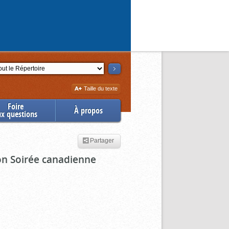
ction
Augmenter
Taille du texte
la
Foire
À propos
ux questions
Partager
ion Soirée canadienne