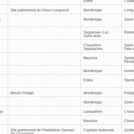
Estrie
Coati
Site patrimonial du Vieux-Longueuil
Montérégie
Longu
e
Montérégie
Saint
Saguenay--Lac-
Rober
Saint-Jean
Chaudière-
Saint
Appalaches
l'Isle
Mauricie
Saint
Péra
Montérégie
Hunti
Estrie
Stans
Moulin Freligh
Montérégie
Freli
Montérégie
Sorel
ge
Lanaudière
L'Ass
Mauricie
Cham
Site patrimonial de l'Habitation-Samuel-
Capitale-Nationale
Québ
De Champlain