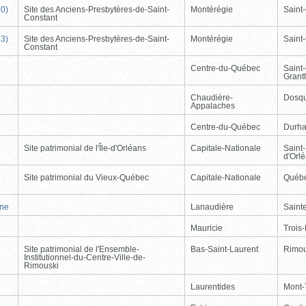
90)
Site des Anciens-Presbytères-de-Saint-
Montérégie
Saint
Constant
33)
Site des Anciens-Presbytères-de-Saint-
Montérégie
Saint
Constant
Centre-du-Québec
Saint
Gran
Chaudière-
Dosqu
Appalaches
Centre-du-Québec
Durh
Site patrimonial de l'Île-d'Orléans
Capitale-Nationale
Saint-
d'Orl
Site patrimonial du Vieux-Québec
Capitale-Nationale
Québ
nne
Lanaudière
Saint
Mauricie
Trois-
Site patrimonial de l'Ensemble-
Bas-Saint-Laurent
Rimou
Institutionnel-du-Centre-Ville-de-
Rimouski
Laurentides
Mont-