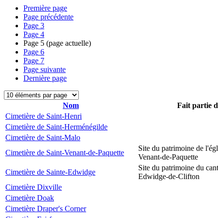
Première page
Page précédente
Page
3
Page
4
Page
5
(page actuelle)
Page
6
Page
7
Page suivante
Dernière page
Nom
Fait partie 
Cimetière de Saint-Henri
Cimetière de Saint-Herménégilde
Cimetière de Saint-Malo
Site du patrimoine de l'égl
Cimetière de Saint-Venant-de-Paquette
Venant-de-Paquette
Site du patrimoine du can
Cimetière de Sainte-Edwidge
Edwidge-de-Clifton
Cimetière Dixville
Cimetière Doak
Cimetière Draper's Corner