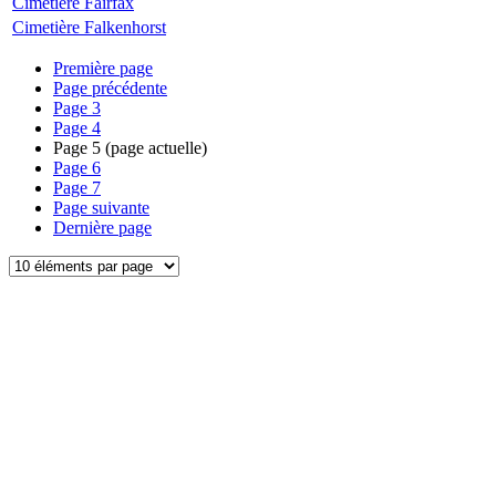
Cimetière Fairfax
Cimetière Falkenhorst
Première page
Page précédente
Page
3
Page
4
Page
5
(page actuelle)
Page
6
Page
7
Page suivante
Dernière page