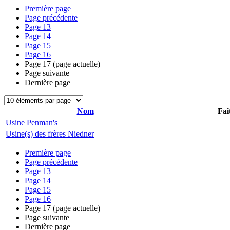
Première page
Page précédente
Page
13
Page
14
Page
15
Page
16
Page
17
(page actuelle)
Page suivante
Dernière page
Nom
Fai
Usine Penman's
Usine(s) des frères Niedner
Première page
Page précédente
Page
13
Page
14
Page
15
Page
16
Page
17
(page actuelle)
Page suivante
Dernière page