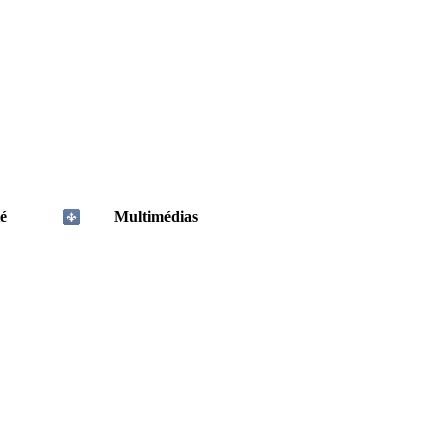
é
Multimédias