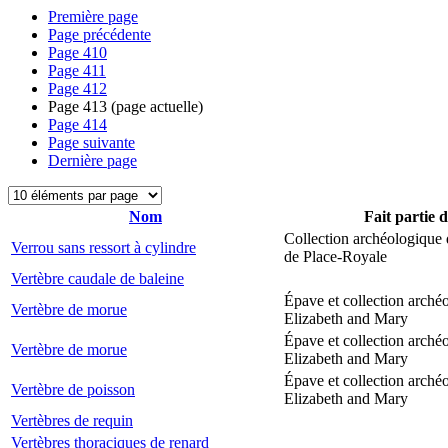
Première page
Page précédente
Page
410
Page
411
Page
412
Page
413
(page actuelle)
Page
414
Page suivante
Dernière page
Nom
Fait partie 
Collection archéologique 
Verrou sans ressort à cylindre
de Place-Royale
Vertèbre caudale de baleine
Épave et collection arché
Vertèbre de morue
Elizabeth and Mary
Épave et collection arché
Vertèbre de morue
Elizabeth and Mary
Épave et collection arché
Vertèbre de poisson
Elizabeth and Mary
Vertèbres de requin
Vertèbres thoraciques de renard