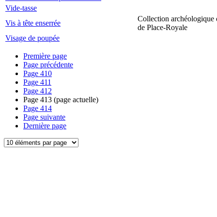
Vide-tasse
Collection archéologique 
Vis à tête enserrée
de Place-Royale
Visage de poupée
Première page
Page précédente
Page
410
Page
411
Page
412
Page
413
(page actuelle)
Page
414
Page suivante
Dernière page