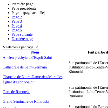
Première page
Page précédente
Page
1
(page actuelle)
Page
2
Page
3
Page
4
Page
5
Page suivante
Dernière page
Nom
Fait partie 
Ancien presbytère d'Esprit-Saint
Site patrimonial de l'Ens
Cathédrale de Saint-Germain
Institutionnel-du-Centre-V
Rimouski
Chapelle de Notre-Dame-des-Murailles
Église d'Esprit-Saint
Site patrimonial de l'Ens
Gare de Rimouski
Institutionnel-du-Centre-V
Rimouski
Grand Séminaire de Rimouski
Site patrimonial du Berce