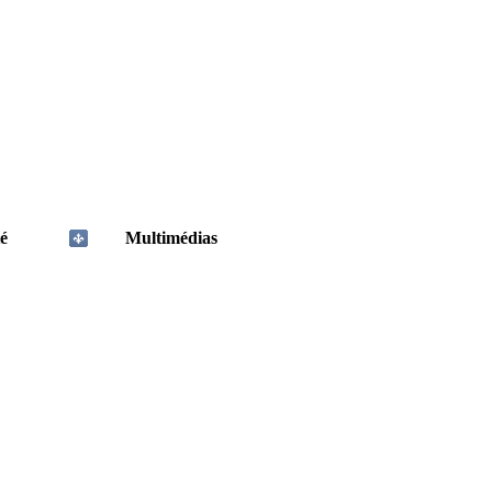
é
Multimédias