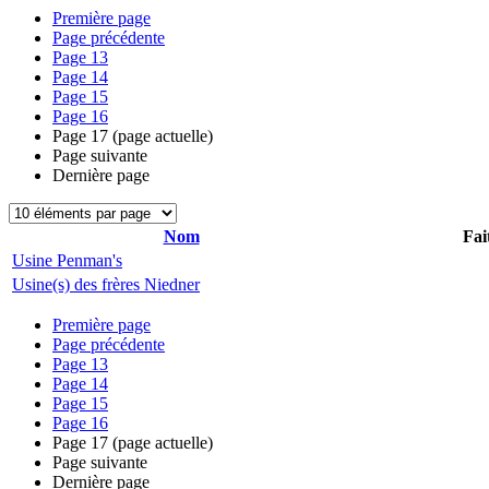
Première page
Page précédente
Page
13
Page
14
Page
15
Page
16
Page
17
(page actuelle)
Page suivante
Dernière page
Nom
Fai
Usine Penman's
Usine(s) des frères Niedner
Première page
Page précédente
Page
13
Page
14
Page
15
Page
16
Page
17
(page actuelle)
Page suivante
Dernière page