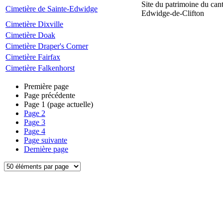
Site du patrimoine du can
Cimetière de Sainte-Edwidge
Edwidge-de-Clifton
Cimetière Dixville
Cimetière Doak
Cimetière Draper's Corner
Cimetière Fairfax
Cimetière Falkenhorst
Première page
Page précédente
Page
1
(page actuelle)
Page
2
Page
3
Page
4
Page suivante
Dernière page