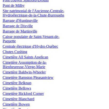
Pont couvert Spafford-Drouin
Pont de Milby
Site patrimonial de l'Ancienne-Centrale-
Hydroélectrique-de-la-Chute-Burroughs
Barrage d'Huntingville
Barrage de Dixville
Barrage de Martinville
Caisse populaire de Saint-Venant-de-
Paquette
Centrale électrique d'Hydro-Québec
Chutes Cushing
Cimetière All Saints Anglican
Cimetière Assomption-de-la-
Bienheureuse-Vierge-Marie
Cimetière Baldwin-Wheeler
Cimetière Barnston Pleasantview
Cimetière Belknap
Cimetière Bellows
Cimetière Bickford Corner
Cimetière Blanchard
Cimetière Bowen