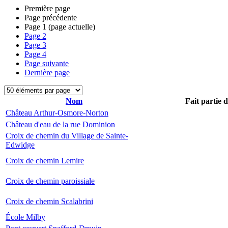
Première page
Page précédente
Page
1
(page actuelle)
Page
2
Page
3
Page
4
Page suivante
Dernière page
Nom
Fait partie 
Château Arthur-Osmore-Norton
Château d'eau de la rue Dominion
Croix de chemin du Village de Sainte-
Edwidge
Croix de chemin Lemire
Croix de chemin paroissiale
Croix de chemin Scalabrini
École Milby