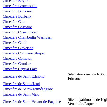
Cimetière Boynton
Cimetière Brown's Hill
Cimetière Buckland
Cimetière Burbank
Cimetière Carr
Cimetière Cassville
Cimetière Caswellboro
Cimetière Chamberlin-Washburn
Cimetière Child
Cimetière Cleveland
Cimetière Cochrane Sleeper
Cimetière Compton
Cimetière Crooker
Cimetière Crystal Lake
Site patrimonial de la Par
Cimetière de Saint-Edmond
Edmond
Cimetière de Saint-Henri
Cimetière de Saint-Herménégilde
Cimetière de Saint-Malo
Site du patrimoine de l'égl
Cimetière de Saint-Venant-de-Paquette
Venant-de-Paquette