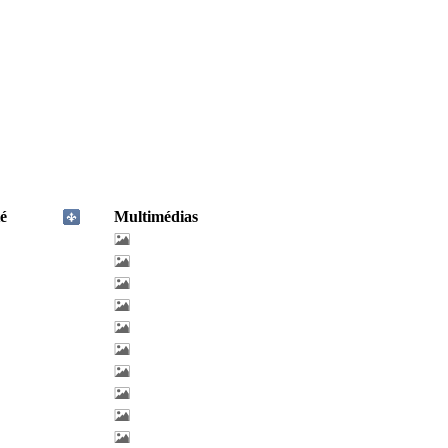
é
Multimédias