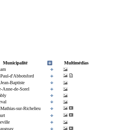
Municipalité
Multimédias
ham
-Paul-d'Abbotsford
-Jean-Baptiste
e-Anne-de-Sorel
bly
rval
-Mathias-sur-Richelieu
urt
eville
eauguay