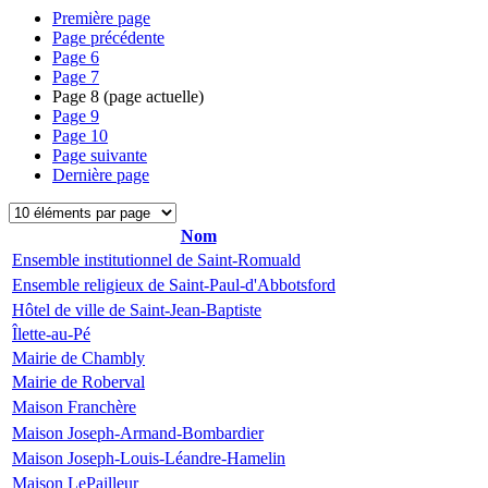
Première page
Page précédente
Page
6
Page
7
Page
8
(page actuelle)
Page
9
Page
10
Page suivante
Dernière page
Nom
Ensemble institutionnel de Saint-Romuald
Ensemble religieux de Saint-Paul-d'Abbotsford
Hôtel de ville de Saint-Jean-Baptiste
Îlette-au-Pé
Mairie de Chambly
Mairie de Roberval
Maison Franchère
Maison Joseph-Armand-Bombardier
Maison Joseph-Louis-Léandre-Hamelin
Maison LePailleur