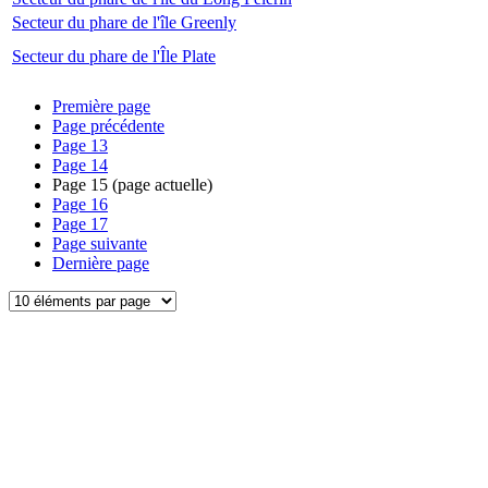
Secteur du phare de l'île Greenly
Secteur du phare de l'Île Plate
Première page
Page précédente
Page
13
Page
14
Page
15
(page actuelle)
Page
16
Page
17
Page suivante
Dernière page