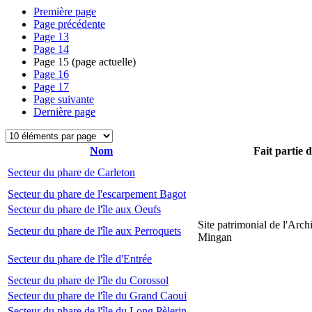
Première page
Page précédente
Page
13
Page
14
Page
15
(page actuelle)
Page
16
Page
17
Page suivante
Dernière page
Nom
Fait partie 
Secteur du phare de Carleton
Secteur du phare de l'escarpement Bagot
Secteur du phare de l'île aux Oeufs
Site patrimonial de l'Arch
Secteur du phare de l'île aux Perroquets
Mingan
Secteur du phare de l'île d'Entrée
Secteur du phare de l'île du Corossol
Secteur du phare de l'île du Grand Caoui
Secteur du phare de l'île du Long Pèlerin