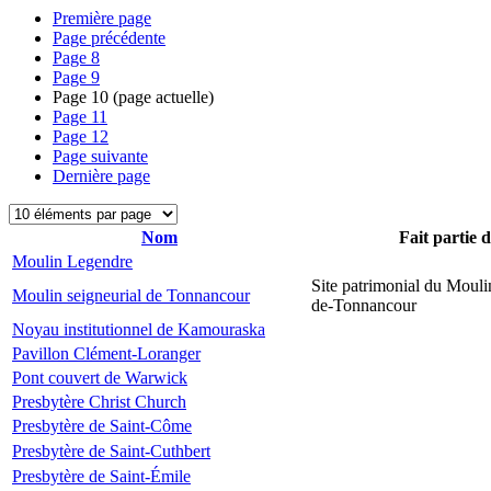
Première page
Page précédente
Page
8
Page
9
Page
10
(page actuelle)
Page
11
Page
12
Page suivante
Dernière page
Nom
Fait partie 
Moulin Legendre
Site patrimonial du Mouli
Moulin seigneurial de Tonnancour
de-Tonnancour
Noyau institutionnel de Kamouraska
Pavillon Clément-Loranger
Pont couvert de Warwick
Presbytère Christ Church
Presbytère de Saint-Côme
Presbytère de Saint-Cuthbert
Presbytère de Saint-Émile