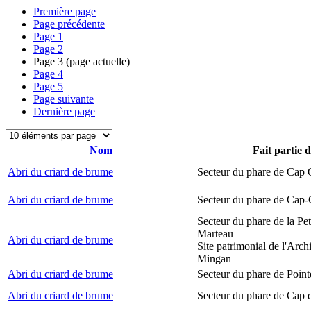
Première page
Page précédente
Page
1
Page
2
Page
3
(page actuelle)
Page
4
Page
5
Page suivante
Dernière page
Nom
Fait partie 
Abri du criard de brume
Secteur du phare de Cap
Abri du criard de brume
Secteur du phare de Cap-
Secteur du phare de la Peti
Marteau
Abri du criard de brume
Site patrimonial de l'Arch
Mingan
Abri du criard de brume
Secteur du phare de Point
Abri du criard de brume
Secteur du phare de Cap 