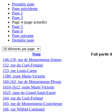
Première page
Page précédente
Page
2
Page
3
Page
4
(page actuelle)
Page
5
Page
6
Page suivante
Dernière page
Nom
Fait partie 
146-150, rue de Monseigneur-Signay
152, rue du Curé-Ferland
153, rue Louis-Caron
1580, route Marie-Victorin
160-162, rue de Monseigneur-Plessis
1610-1612, route Marie-Victorin
1625, rang du Grand-Saint-Esprit
164, rue du Curé-Ferland
165, rue de Monseigneur-Courchesne
166, rue Wilfrid-Camirand